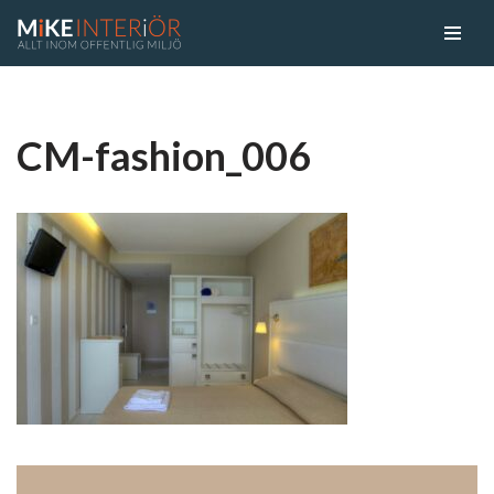
Skip
to
content
CM-fashion_006