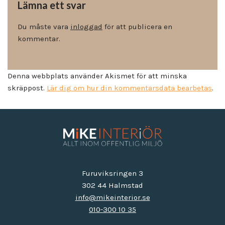
Lämna ett svar
Du måste vara
inloggad
för att publicera en
kommentar.
Denna webbplats använder Akismet för att minska
skräppost.
Lär dig om hur din kommentarsdata bearbetas
.
Furuviksringen 3
302 44 Halmstad
info@mikeinterior.se
010-300 10 35