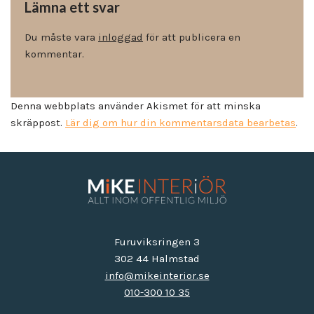
Lämna ett svar
Du måste vara
inloggad
för att publicera en
kommentar.
Denna webbplats använder Akismet för att minska
skräppost.
Lär dig om hur din kommentarsdata bearbetas
.
Furuviksringen 3
302 44 Halmstad
info@mikeinterior.se
010-300 10 35