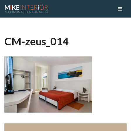
Skip
to
content
CM-zeus_014