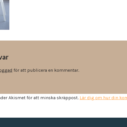
Vinyl & textil tapeter
var
loggad
för att publicera en kommentar.
der Akismet för att minska skräppost.
Lär dig om hur din k