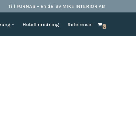
Till FURNAB – en del av MIKE INTERIÖR AB
urang
Hotellinredning
Referenser
0
SPA & BAD
HOTELLINREDNING
produkter till
Vi kan erbjuda det mesta som behövs till ett badrum.
Våran inredning är anpassad för den
offentliga platserna såsom till hotell,
Badrumstillbehör
vandrarhem, studentboende, skolor samt
Dispenserar & Refill
andra byggnader.
Gästartiklar & schampo
MÖBELKATALOGER
SPA Produkter
Hitta inspiration i möbelkataloger från våra
Badrockar
olika leverantörer
skydd
Tofflor
Frotté handdukar
g –
ör hotell