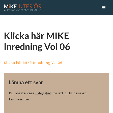
Skip
to
content
Klicka här MIKE
Inredning Vol 06
Klicka här MIKE Inredning Vol 06
Lämna ett svar
Du måste vara
inloggad
för att publicera en
kommentar.