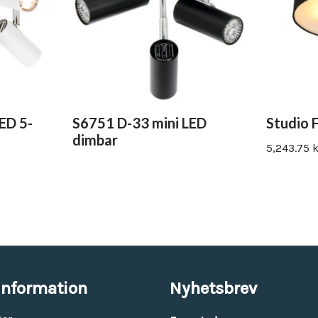
ED 5-
S6751 D-33 mini LED
Studio 
dimbar
5,243.75
k
information
Nyhetsbrev