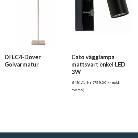
DI LC4-Dover
Cato vägglampa
Golvarmatur
mattsvart enkel LED
3W
948.75
kr
(
759.00
kr
exkl.
moms)