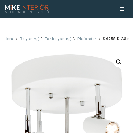
Skip
to
content
Hem
\
Belysning
\
Takbelysning
\
Plafonder
\
S 6758 D-36 mi