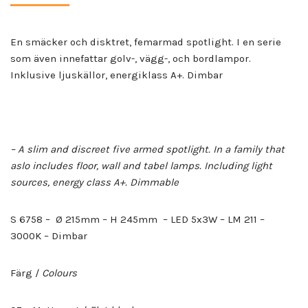
En smäcker och disktret, femarmad spotlight. I en serie
som även innefattar golv-, vägg-, och bordlampor.
Inklusive ljuskällor, energiklass A+. Dimbar
– A slim and discreet five armed spotlight. In a family that
aslo includes floor, wall and tabel lamps. Including light
sources, energy class A+. Dimmable
S 6758 – Ø 215mm – H 245mm – LED 5x3W – LM 211 –
3000K – Dimbar
Färg /
Colours