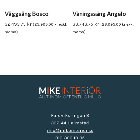
Väggsäng Bosco
Våningssäng Angelo
32,493.75
kr
33,743.75
kr
(
25,995.00
kr
exkl.
(
26,995.00
kr
exkl.
moms)
moms)
Furuviksringen 3
302 44 Halmstad
info@mikeinterior.se
010-300 10 35