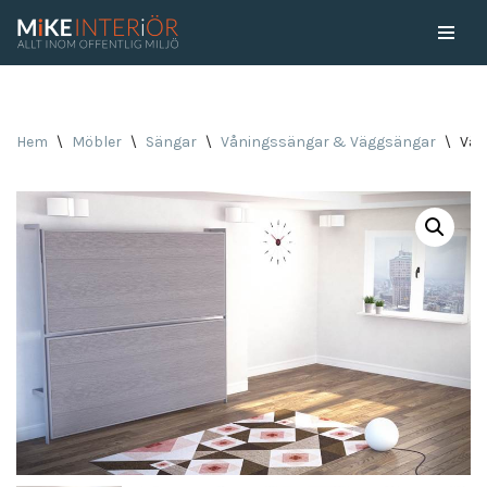
Skip
to
content
Hem
\
Möbler
\
Sängar
\
Våningssängar & Väggsängar
\
Väg