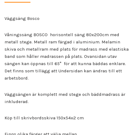
Väggsäng Bosco
Våningssäng BOSCO horisontell säng 80x200cm med
metall stege. Metall ram färgad i aluminium. Melamin
skiva och metallram med plats för madrass med elastiska
band som håller madrassen på plats. Ovansidan utav
sängen kan öppnas till 65° för att kunna bäddas enklare.
Det finns som tillägg att Undersidan kan ändras till ett
arbetsbord.
Väggsängen är komplett med stege och bäddmadrass är
inkluderad.
Köp till skrivbordsskiva 150x54x2 cm
Finns olika färger att välja mellan.