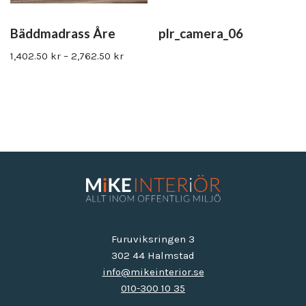
Bäddmadrass Åre
plr_camera_06
1,402.50
kr
–
2,762.50
kr
Furuviksringen 3
302 44 Halmstad
info@mikeinterior.se
010-300 10 35