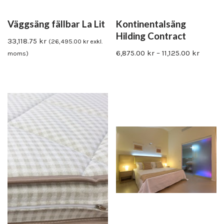
Väggsäng fällbar La Lit
Kontinentalsäng
Hilding Contract
33,118.75
kr
(
26,495.00
kr
exkl.
6,875.00
kr
–
11,125.00
kr
moms)