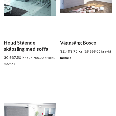
Houd Stående
Väggsäng Bosco
skåpsäng med soffa
32,493.75
kr
(
25,995.00
kr
exkl.
30,937.50
kr
(
24,750.00
kr
exkl.
moms)
moms)