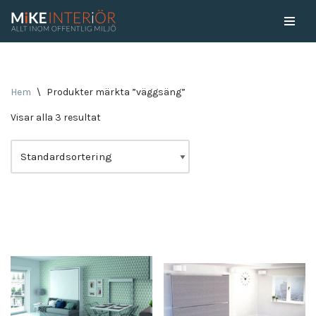
Skip
to
content
Hem
\
Produkter märkta ”väggsäng”
Visar alla 3 resultat