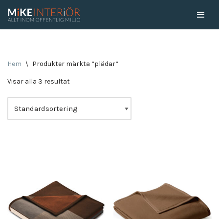
Skip
to
content
Hem
\
Produkter märkta ”plädar”
Visar alla 3 resultat