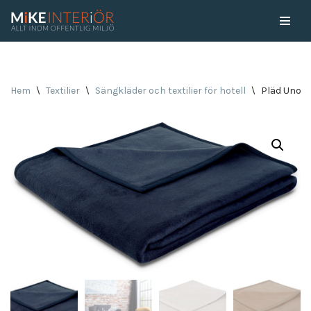
Skip
to
content
Hem
\
Textilier
\
Sängkläder och textilier för hotell
\
Pläd Uno S