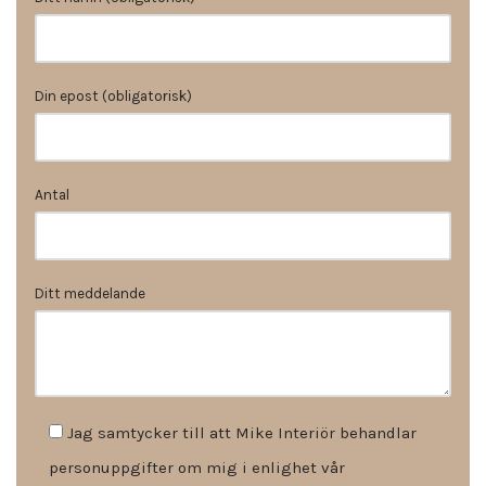
Din epost (obligatorisk)
Antal
Ditt meddelande
Jag samtycker till att Mike Interiör behandlar
personuppgifter om mig i enlighet vår