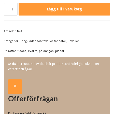
Lägg till i varukorg
Artikelnr:
N/A
Kategorier:
Sängkläder och textilier för hotell
,
Textilier
Etiketter:
fleece
,
kvalite
,
på sängen
,
plädar
Är du intresserad av den här produkten? Vänligen skapa en
offertförfrågan
Offerförfrågan
Ditt namn (obligatorisk)