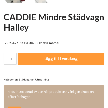
CADDIE Mindre Städvagn
Halley
17,243.75
kr
(
13,795.00
kr
exkl. moms)
Lägg till i varukorg
Kategorier:
Städvagnar
,
Utrustning
Är du intresserad av den här produkten? Vänligen skapa en
offertförfrågan