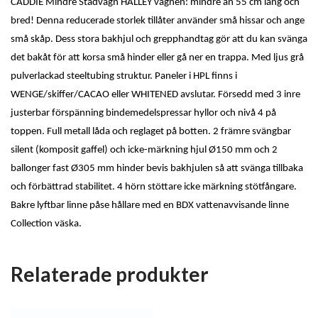
CADDIE Mindre Städvagn HALLEY vagnen: mindre än 55 cm lång och
bred! Denna reducerade storlek tillåter använder små hissar och ange
små skåp. Dess stora bakhjul och grepphandtag gör att du kan svänga
det bakåt för att korsa små hinder eller gå ner en trappa. Med ljus grå
pulverlackad steeltubing struktur. Paneler i HPL finns i
WENGE/skiffer/CACAO eller WHITENED avslutar. Försedd med 3 inre
justerbar förspänning bindemedelspressar hyllor och nivå 4 på
toppen. Full metall låda och reglaget på botten. 2 främre svängbar
silent (komposit gaffel) och icke-märkning hjul Ø150 mm och 2
ballonger fast Ø305 mm hinder bevis bakhjulen så att svänga tillbaka
och förbättrad stabilitet. 4 hörn stöttare icke märkning stötfångare.
Bakre lyftbar linne påse hållare med en BDX vattenavvisande linne
Collection väska.
Relaterade produkter