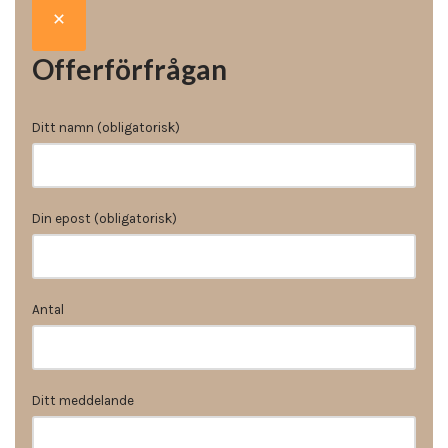
Offerförfrågan
Ditt namn (obligatorisk)
Din epost (obligatorisk)
Antal
Ditt meddelande