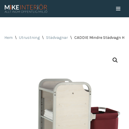
Skip
to
content
Hem
\
Utrustning
\
Städvagnar
\
CADDIE Mindre Städvagn Hall