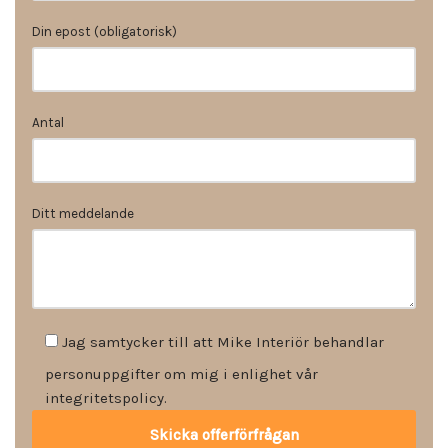
Din epost (obligatorisk)
Antal
Ditt meddelande
Jag samtycker till att Mike Interiör behandlar
personuppgifter om mig i enlighet vår
integritetspolicy.