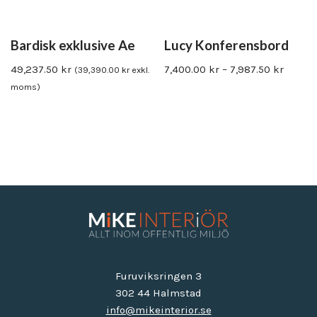
Bardisk exklusive Ae
Lucy Konferensbord
49,237.50
kr
7,400.00
kr
–
7,987.50
kr
(
39,390.00
kr
exkl.
moms)
Furuviksringen 3
302 44 Halmstad
info@mikeinterior.se