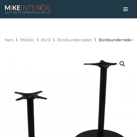
Skip
to
content
Hem
\
Möbler
\
Bord
\
Bordsunderreden
\
Bordsunderrede Cir