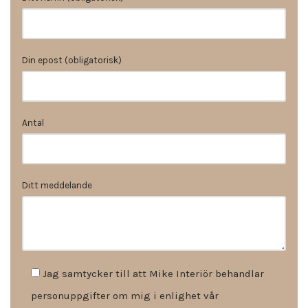
Din epost (obligatorisk)
Antal
Ditt meddelande
Jag samtycker till att Mike Interiör behandlar
personuppgifter om mig i enlighet vår