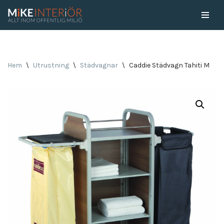
Skip
to
content
Hem
\
Utrustning
\
Städvagnar
\
Caddie Städvagn Tahiti M