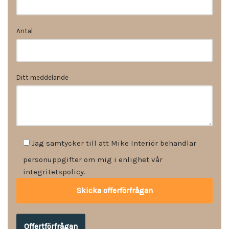
Antal
Ditt meddelande
Jag samtycker till att Mike Interiör behandlar
personuppgifter om mig i enlighet vår
integritetspolicy.
Offertförfrågan