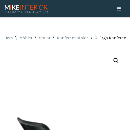
Skip
to
content
Hem
\
Möbler
\
Stolar
\
Konferensstolar
\
CI Ergo Konferens