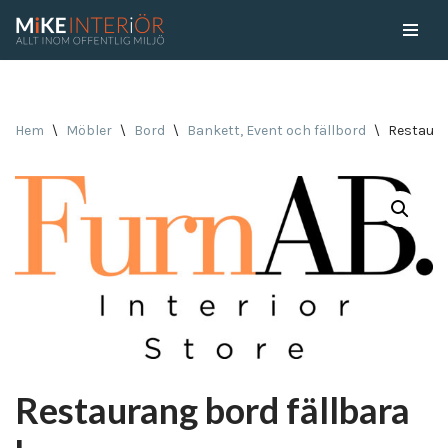
Skip
to
content
Hem
\
Möbler
\
Bord
\
Bankett, Event och fällbord
\
Restaura
Restaurang bord fällbara