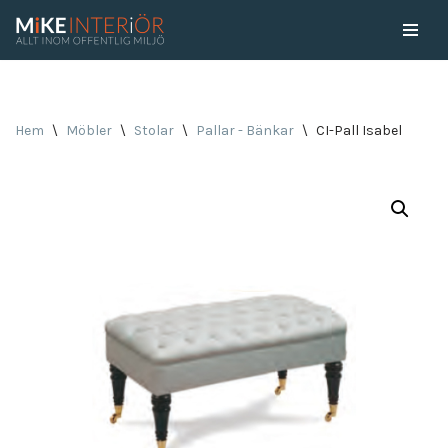
Skip
to
content
Hem
\
Möbler
\
Stolar
\
Pallar - Bänkar
\
CI-Pall Isabel