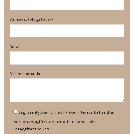
Din epost (obligatorisk)
Antal
Ditt meddelande
Jag samtycker till att Mike Interiör behandlar
personuppgifter om mig i enlighet vår
integritetspolicy.