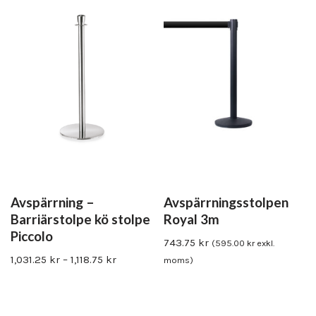
Avspärrning –
Avspärrningsstolpen
Barriärstolpe kö stolpe
Royal 3m
Piccolo
743.75
kr
(
595.00
kr
exkl.
1,031.25
kr
–
1,118.75
kr
moms)