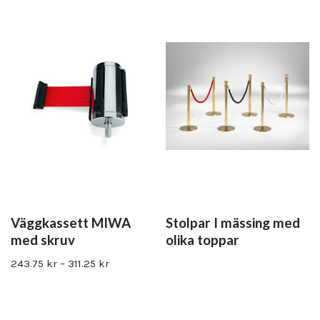
Väggkassett MIWA
Stolpar I mässing med
med skruv
olika toppar
243.75
kr
–
311.25
kr