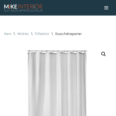
Skip
to
content
Hem
\
Möbler
\
Tillbehör
\
Duschdraperier