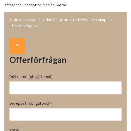
Kategorier:
Bäddsoffor
,
Möbler
,
Soffor
Är du intresserad av den här produkten? Vänligen skapa en
offertförfrågan
Offerförfrågan
Ditt namn (obligatorisk)
Din epost (obligatorisk)
Antal