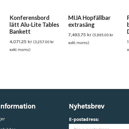
Konferensbord
MIJA Hopfällbar
lätt Alu-Lite Tables
extrasäng
Bankett
7,493.75
kr
(
5,995.00
kr
4,071.25
kr
(
3,257.00
kr
exkl. moms)
exkl. moms)
e
information
Nyhetsbrev
ger
E-postadress: