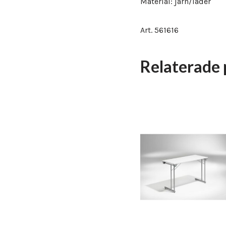
Material: järn/läder
Art. 561616
Relaterade 