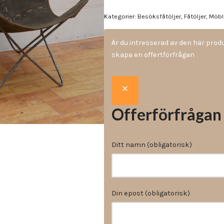
Vinyl & textil tapeter
Kategorier:
Besöksfåtöljer
,
Fåtöljer
,
Möbl
Är du intresserad av den här pro
skapa en offertförfrågan
Offerförfrågan
Ditt namn (obligatorisk)
Din epost (obligatorisk)