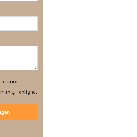
 Interiör
m mig i enlighet