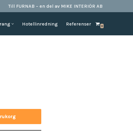
Till FURNAB – en del av MIKE INTERIÖR AB
urang
Hotellinredning
Referenser
0
SPA & BAD
HOTELLINREDNING
produkter till
Vi kan erbjuda det mesta som behövs till ett badrum.
Våran inredning är anpassad för den
offentliga platserna såsom till hotell,
Badrumstillbehör
vandrarhem, studentboende, skolor samt
Dispenserar & Refill
andra byggnader.
Gästartiklar & schampo
MÖBELKATALOGER
SPA Produkter
Hitta inspiration i möbelkataloger från våra
Badrockar
olika leverantörer
skydd
Tofflor
Frotté handdukar
g –
varukorg
ör hotell