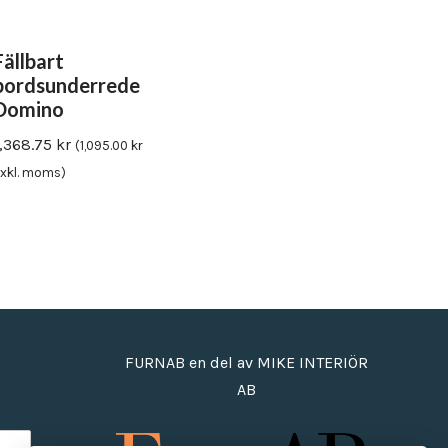
Fällbart
bordsunderrede
Domino
1,368.75
kr
(
1,095.00
kr
xkl. moms)
FURNAB en del av MIKE INTERIÖR
AB