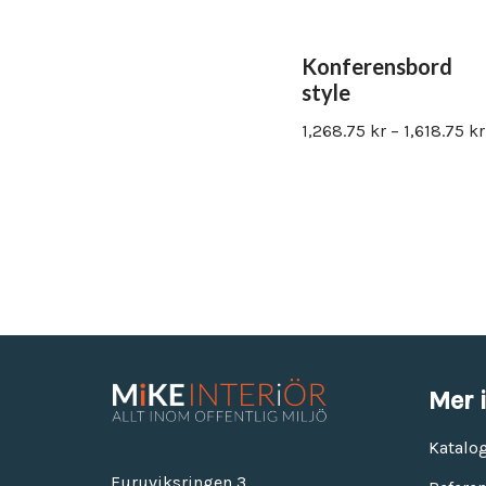
Konferensbord
style
1,268.75
kr
–
1,618.75
kr
Mer 
Katalo
Furuviksringen 3