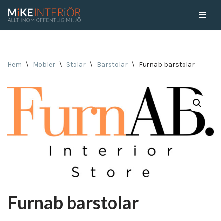
Skip
to
content
Hem
\
Möbler
\
Stolar
\
Barstolar
\
Furnab barstolar
Furnab barstolar