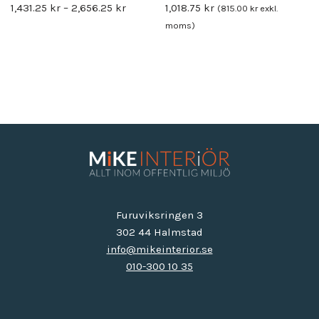
1,431.25
kr
–
2,656.25
kr
1,018.75
kr
(
815.00
kr
exkl.
moms)
Furuviksringen 3
302 44 Halmstad
info@mikeinterior.se
010-300 10 35