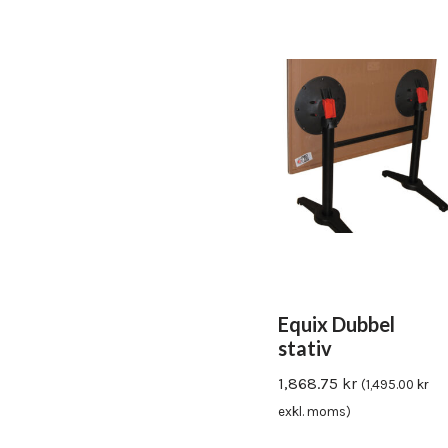
Equix Dubbel
stativ
1,868.75
kr
(
1,495.00
kr
exkl. moms)