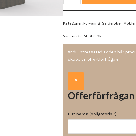
Vinyl & textil tapeter
Kategorier:
Förvaring
,
Garderober
,
Möbler
Varumärke:
MI DESIGN
Är du intresserad av den här pro
skapa en offertförfrågan
Offerförfrågan
Ditt namn (obligatorisk)