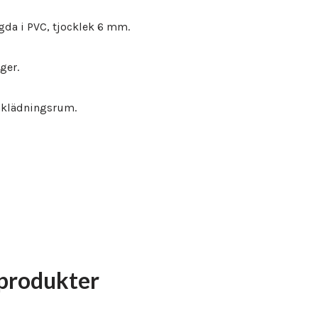
gda i PVC, tjocklek 6 mm.
rger.
mklädningsrum.
produkter