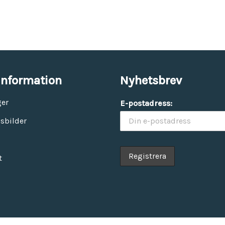
information
Nyhetsbrev
ger
E-postadress:
sbilder
t