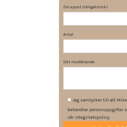
Din epost (obligatorisk)
Antal
Ditt meddelande
Jag samtycker till att Mike
behandlar personuppgifter o
vår integritetspolicy.