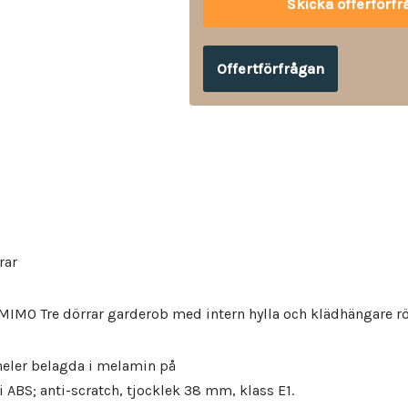
Offertförfrågan
rar
MIMO Tre dörrar garderob med intern hylla och klädhängare rö
neler belagda i melamin på
 ABS; anti-scratch, tjocklek 38 mm, klass E1.