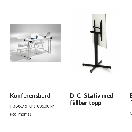
Konferensbord
DI CI Stativ med
fällbar topp
1,368.75
kr
(
1,095.00
kr
exkl. moms)