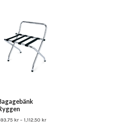
Bagagebänk
Ryggen
593.75
kr
–
1,112.50
kr