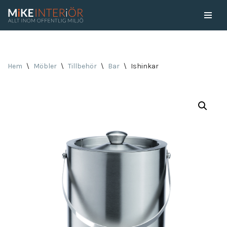
Skip
to
content
Hem
\
Möbler
\
Tillbehör
\
Bar
\
Ishinkar