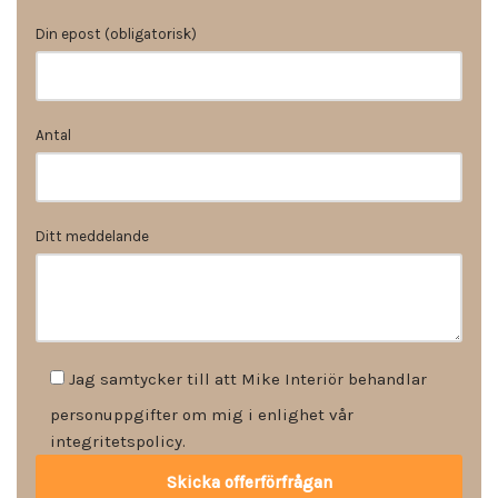
Din epost (obligatorisk)
Antal
Ditt meddelande
Jag samtycker till att Mike Interiör behandlar
personuppgifter om mig i enlighet vår
integritetspolicy.