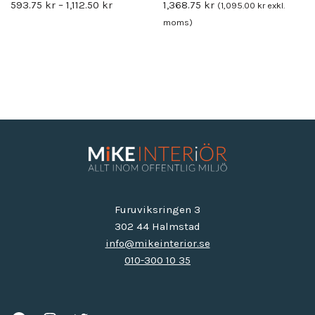
593.75
kr
–
1,112.50
kr
1,368.75
kr
(
1,095.00
kr
exkl.
moms)
Furuviksringen 3
302 44 Halmstad
info@mikeinterior.se
010-300 10 35