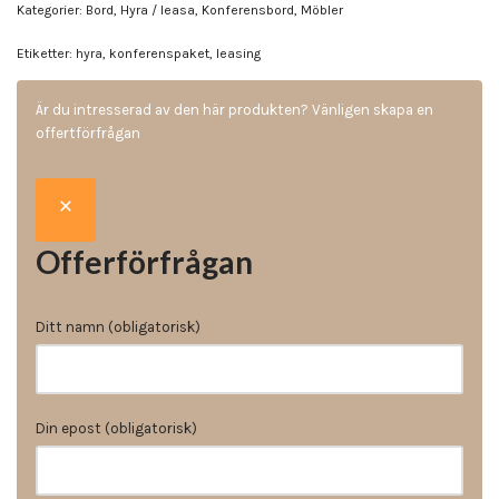
Kategorier:
Bord
,
Hyra / leasa
,
Konferensbord
,
Möbler
Etiketter:
hyra
,
konferenspaket
,
leasing
Är du intresserad av den här produkten? Vänligen skapa en
offertförfrågan
Offerförfrågan
Ditt namn (obligatorisk)
Din epost (obligatorisk)