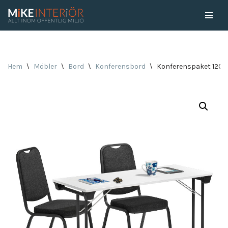
Skip
to
content
Hem
\
Möbler
\
Bord
\
Konferensbord
\
Konferenspaket 120×5