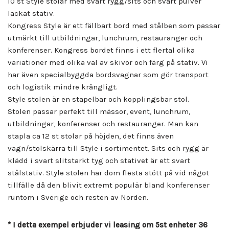
10 st Style stolar med svart rygg/sits och svart pulver
lackat stativ.
Kongress Style är ett fällbart bord med stålben som passar
utmärkt till utbildningar, lunchrum, restauranger och
konferenser. Kongress bordet finns i ett flertal olika
variationer med olika val av skivor och färg på stativ. Vi
har även specialbyggda bordsvagnar som gör transport
och logistik mindre krångligt.
Style stolen är en stapelbar och kopplingsbar stol.
Stolen passar perfekt till mässor, event, lunchrum,
utbildningar, konferenser och restauranger. Man kan
stapla ca 12 st stolar på höjden, det finns även
vagn/stolskärra till Style i sortimentet. Sits och rygg är
klädd i svart slitstarkt tyg och stativet är ett svart
stålstativ. Style stolen har dom flesta stött på vid något
tillfälle då den blivit extremt populär bland konferenser
runtom i Sverige och resten av Norden.
* I detta exempel erbjuder vi leasing om 5st enheter 36