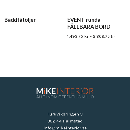
Bäddfåtöljer
EVENT runda
FÄLLBARA BORD
1,493.75
kr
–
2,868.75
kr
Furuviksringen 3
302 44 Halmstad
info@mikeinterior.se