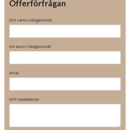
Offerförfrågan
Ditt namn (obligatorisk)
Din epost (obligatorisk)
Antal
Ditt meddelande