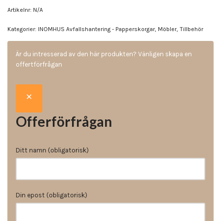
Artikelnr:
N/A
Kategorier:
INOMHUS Avfallshantering - Papperskorgar
,
Möbler
,
Tillbehör
Är du intresserad av den här produkten? Vänligen skapa en
offertförfrågan
Offerförfrågan
Ditt namn (obligatorisk)
Din epost (obligatorisk)