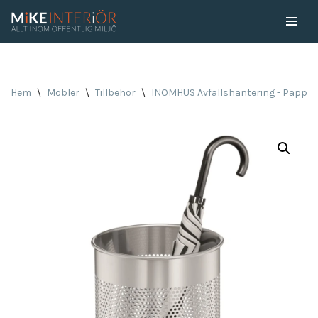
Skip
to
content
Hem
\
Möbler
\
Tillbehör
\
INOMHUS Avfallshantering - Pappe