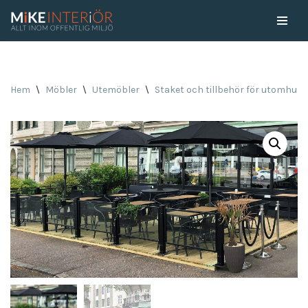
Skip
to
content
Hem
\
Möbler
\
Utemöbler
\
Staket och tillbehör för utomhus