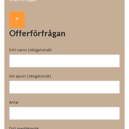
Offerförfrågan
Ditt namn (obligatorisk)
Din epost (obligatorisk)
Antal
Ditt meddelande