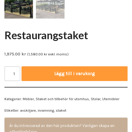
Restaurangstaket
1,975.00
kr
(
1,580.00
kr
exkl. moms)
Lägg till i varukorg
Kategorier:
Möbler
,
Staket och tillbehör för utomhus
,
Stolar
,
Utemöbler
Etiketter:
avskiljare
,
inramning
,
staket
Är du intresserad av den här produkten? Vänligen skapa en
offertförfrågan