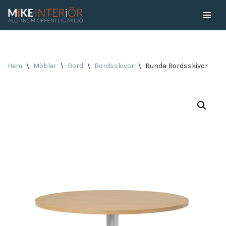
Skip
to
content
Hem
\
Möbler
\
Bord
\
Bordsskivor
\
Runda Bordsskivor