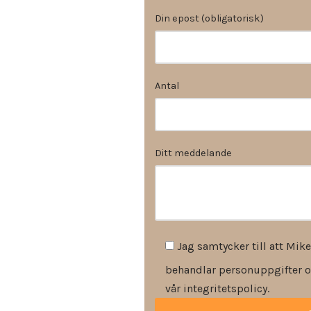
Din epost (obligatorisk)
Antal
Ditt meddelande
Jag samtycker till att Mike
behandlar personuppgifter o
vår integritetspolicy.