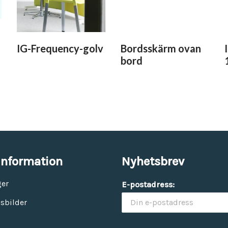
IG-Frequency-golv
Bordsskärm ovan
bord
information
Nyhetsbrev
ger
E-postadress:
sbilder