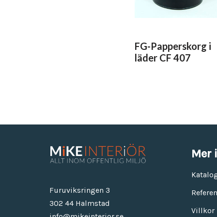
FG-Papperskorg i
läder CF 407
Mer 
Katalo
Furuviksringen 3
Referen
302 44 Halmstad
Villkor
info@mikeinterior.se