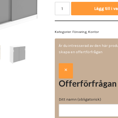
Vinyl & textil tapeter
Lägg till i 
Kategorier:
Förvaring
,
Kontor
Är du intresserad av den här pro
skapa en offertförfrågan
Offerförfrågan
Ditt namn (obligatorisk)