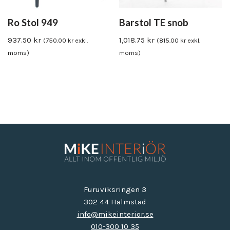
Ro Stol 949
Barstol TE snob
937.50
kr
1,018.75
kr
(
750.00
kr
exkl.
(
815.00
kr
exkl.
moms)
moms)
Furuviksringen 3
302 44 Halmstad
info@mikeinterior.se
010-300 10 35