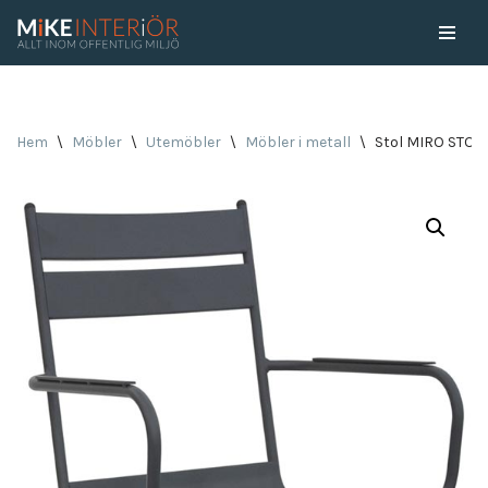
Skip
to
content
Hem
\
Möbler
\
Utemöbler
\
Möbler i metall
\
Stol MIRO STOL