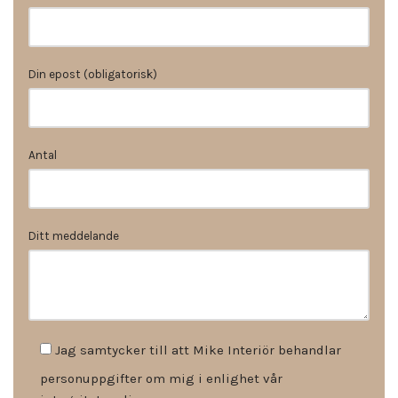
Din epost (obligatorisk)
Antal
Ditt meddelande
Jag samtycker till att Mike Interiör behandlar
personuppgifter om mig i enlighet vår