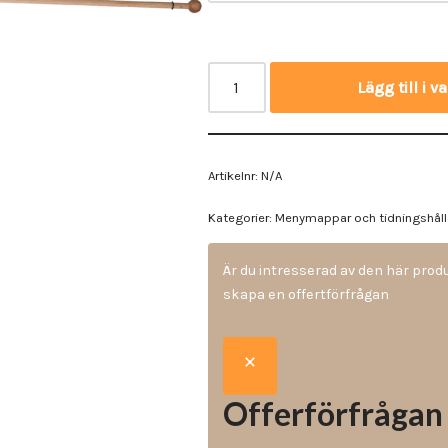
Vinyl & textil tapeter
Lägg till i 
Artikelnr:
N/A
Kategorier:
Menymappar och tidningshåll
Är du intresserad av den här pro
skapa en offertförfrågan
Offerförfrågan