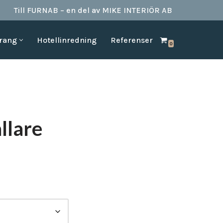
Till FURNAB – en del av MIKE INTERIÖR AB
urang
Hotellinredning
Referenser
0
SPA & BAD
HOTELLINREDNING
produkter till
Vi kan erbjuda det mesta som behövs till ett badrum.
Våran inredning är anpassad för den
offentliga platserna såsom till hotell,
Badrumstillbehör
vandrarhem, studentboende, skolor samt
Dispenserar & Refill
andra byggnader.
Gästartiklar & schampo
llare
MÖBELKATALOGER
SPA Produkter
Hitta inspiration i möbelkataloger från våra
Badrockar
olika leverantörer
skydd
Tofflor
Frotté handdukar
g –
ör hotell