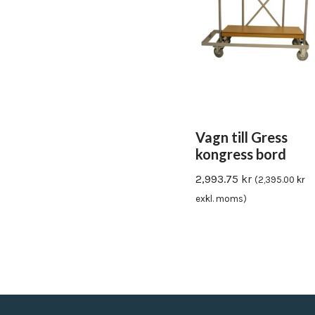
Vagn till Gress
kongress bord
2,993.75
kr
(
2,395.00
kr
exkl. moms)