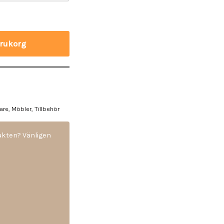
varukorg
are
,
Möbler
,
Tillbehör
dukten? Vänligen