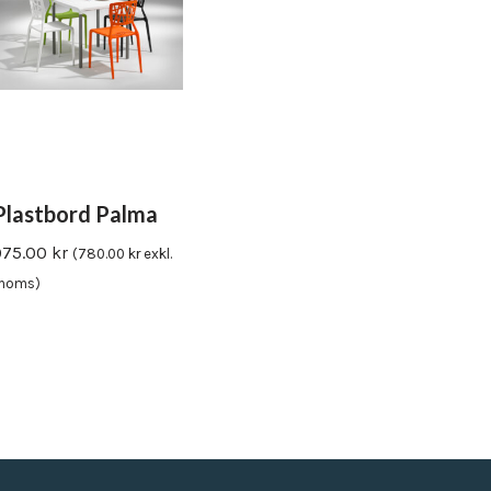
Plastbord Palma
975.00
kr
(
780.00
kr
exkl.
moms)