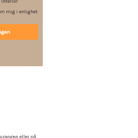
 Interiör
m mig i enlighet
aurangen eller på