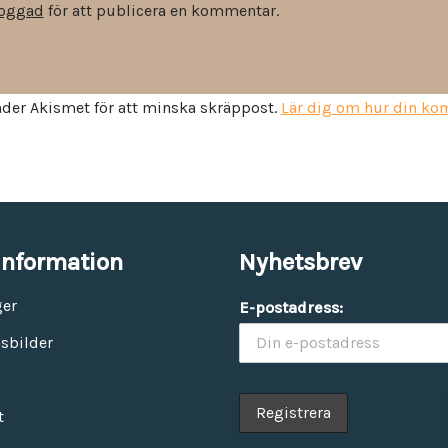
Vinyl & textil tapeter
loggad
för att publicera en kommentar.
der Akismet för att minska skräppost.
Lär dig om hur din k
information
Nyhetsbrev
ger
E-postadress:
sbilder
t