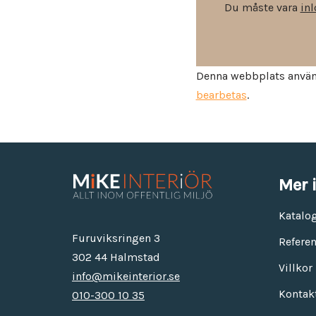
Utemöbler
Du måste vara
in
Våra modeller är allt från eleganta och bekväma stolar eller
fåtöljer för konferenslokaler eller receptions miljöer.
Denna webbplats använ
bearbetas
.
Mer 
Katalo
Furuviksringen 3
Referen
302 44 Halmstad
Villkor
info@mikeinterior.se
Kontak
010-300 10 35