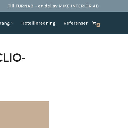
Till FURNAB – en del av MIKE INTERIÖR AB
urang
Hotellinredning
Referenser
0
SPA & BAD
HOTELLINREDNING
produkter till
Vi kan erbjuda det mesta som behövs till ett badrum.
Våran inredning är anpassad för den
offentliga platserna såsom till hotell,
Badrumstillbehör
CLIO-
vandrarhem, studentboende, skolor samt
Dispenserar & Refill
andra byggnader.
Gästartiklar & schampo
MÖBELKATALOGER
SPA Produkter
Hitta inspiration i möbelkataloger från våra
Badrockar
olika leverantörer
skydd
Tofflor
Frotté handdukar
g –
ör hotell