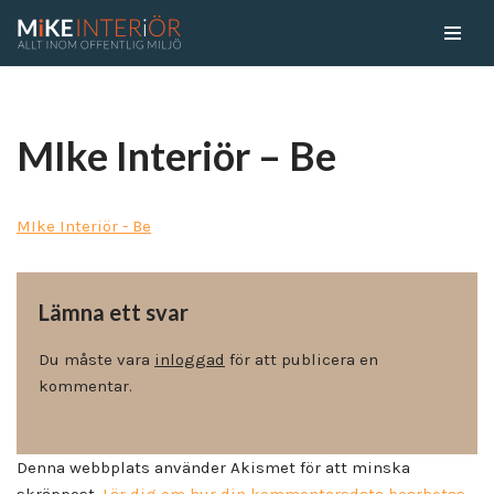
Skip
to
content
MIke Interiör – Be
MIke Interiör - Be
Lämna ett svar
Du måste vara
inloggad
för att publicera en
kommentar.
Denna webbplats använder Akismet för att minska