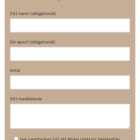
Ditt namn (obligatorisk)
Din epost (obligatorisk)
Antal
Ditt meddelande
Jag samtycker till att Mike Interiör behandlar