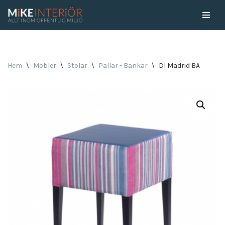
Skip
to
content
Hem
\
Möbler
\
Stolar
\
Pallar - Bänkar
\
DI Madrid BA