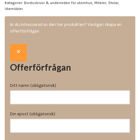
Kategorier:
Bordsskivor & underreden för utomhus
,
Möbler
,
Stolar
,
Utemöbler
Är du intresserad av den här produkten? Vänligen skapa en
offertförfrågan
Offerförfrågan
Ditt namn (obligatorisk)
Din epost (obligatorisk)