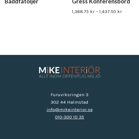
Bäddfåtöljer
Gress Konferensbord
1,368.75
kr
–
1,437.50
kr
Furuviksringen 3
302 44 Halmstad
info@mikeinterior.se
010-300 10 35